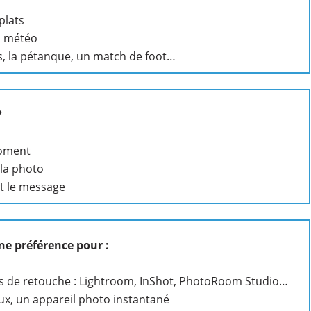
plats
la météo
es, la pétanque, un match de foot…
?
moment
 la photo
t le message
ne préférence pour :
s de retouche : Lightroom, InShot, PhotoRoom Studio…
x, un appareil photo instantané